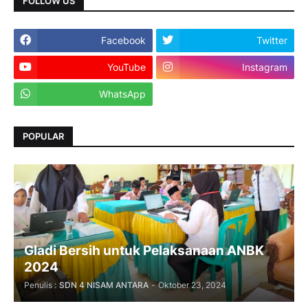
FOLLOW US
Facebook
Twitter
YouTube
Instagram
WhatsApp
POPULAR
Gladi Bersih untuk Pelaksanaan ANBK
2024
Penulis :
SDN 4 NISAM ANTARA
-
Oktober 23, 2024