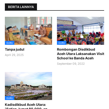
BERITA LAINNYA
GURU
GURU
Tanpa judul
Rombongan Disdikbud
Aceh Utara Laksanakan Visit
April 29, 2025
School ke Banda Aceh
September 09, 2022
GURU
Kadisdikbud Aceh Utara:
“Setiap Jumat 80.000-an