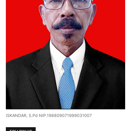
ISKANDAR, S.Pd NIP.196809071999031007