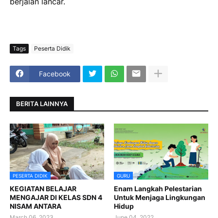
berjalan lancar.
Tags
Peserta Didik
Facebook
BERITA LAINNYA
PESERTA DIDIK
GURU
KEGIATAN BELAJAR
Enam Langkah Pelestarian
MENGAJAR DI KELAS SDN 4
Untuk Menjaga Lingkungan
NISAM ANTARA
Hidup
March 06, 2023
June 04, 2022