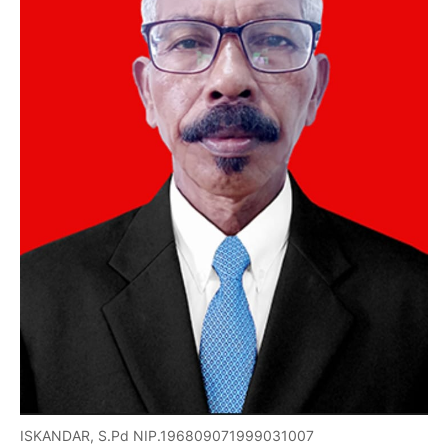
ISKANDAR, S.Pd NIP.196809071999031007